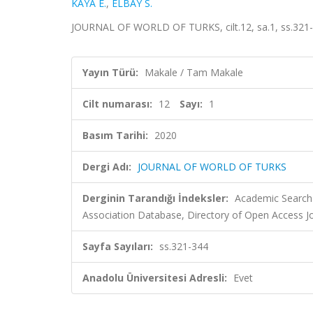
KAYA E.
,
ELBAY S.
JOURNAL OF WORLD OF TURKS, cilt.12, sa.1, ss.321-
Yayın Türü:
Makale / Tam Makale
Cilt numarası:
12
Sayı:
1
Basım Tarihi:
2020
Dergi Adı:
JOURNAL OF WORLD OF TURKS
Derginin Tarandığı İndeksler:
Academic Search 
Association Database, Directory of Open Access J
Sayfa Sayıları:
ss.321-344
Anadolu Üniversitesi Adresli:
Evet