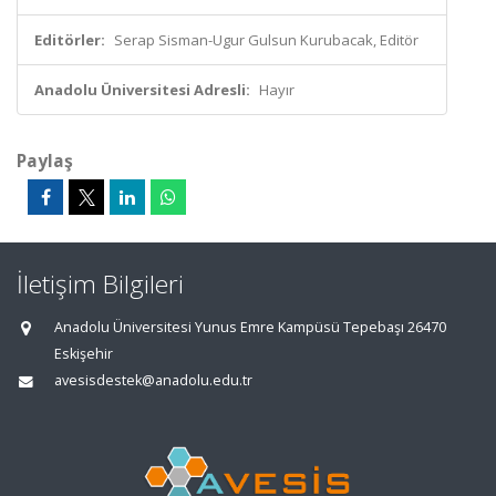
Editörler:
Serap Sisman-Ugur Gulsun Kurubacak, Editör
Anadolu Üniversitesi Adresli:
Hayır
Paylaş
İletişim Bilgileri
Anadolu Üniversitesi Yunus Emre Kampüsü Tepebaşı 26470
Eskişehir
avesisdestek@anadolu.edu.tr