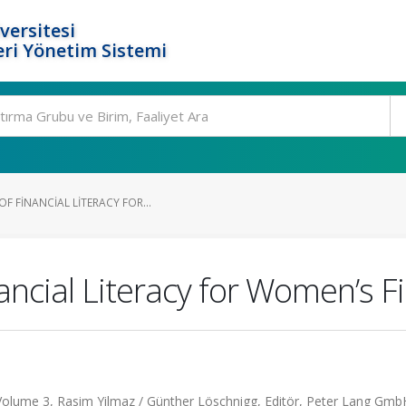
versitesi
ri Yönetim Sistemi
F FINANCIAL LITERACY FOR...
ncial Literacy for Women’s Fi
Volume 3, Rasim Yilmaz / Günther Löschnigg, Editör, Peter Lang Gmb