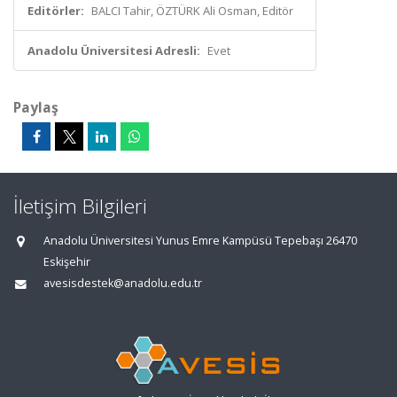
Editörler:
BALCI Tahir, ÖZTÜRK Ali Osman, Editör
Anadolu Üniversitesi Adresli:
Evet
Paylaş
İletişim Bilgileri
Anadolu Üniversitesi Yunus Emre Kampüsü Tepebaşı 26470
Eskişehir
avesisdestek@anadolu.edu.tr