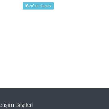
Atıf İçin Kopyala
letişim Bilgileri