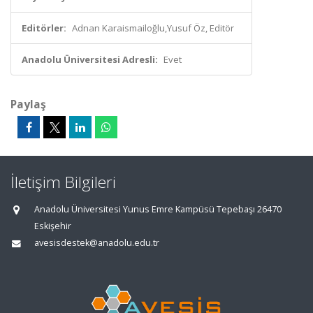
Editörler:
Adnan Karaismailoğlu,Yusuf Öz, Editör
Anadolu Üniversitesi Adresli:
Evet
Paylaş
İletişim Bilgileri
Anadolu Üniversitesi Yunus Emre Kampüsü Tepebaşı 26470
Eskişehir
avesisdestek@anadolu.edu.tr