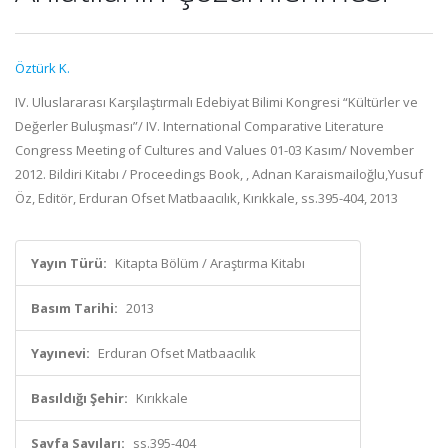
Öztürk K.
IV. Uluslararası Karşılaştırmalı Edebiyat Bilimi Kongresi “Kültürler ve
Değerler Buluşması”/ IV. International Comparative Literature
Congress Meeting of Cultures and Values 01-03 Kasım/ November
2012. Bildiri Kitabı / Proceedings Book, , Adnan Karaismailoğlu,Yusuf
Öz, Editör, Erduran Ofset Matbaacılık, Kırıkkale, ss.395-404, 2013
Yayın Türü:
Kitapta Bölüm / Araştırma Kitabı
Basım Tarihi:
2013
Yayınevi:
Erduran Ofset Matbaacılık
Basıldığı Şehir:
Kırıkkale
Sayfa Sayıları:
ss.395-404