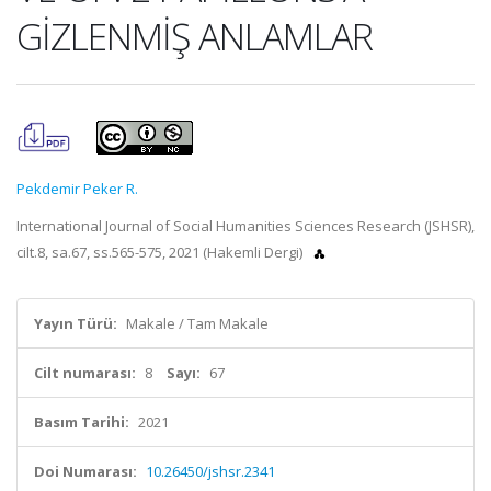
GİZLENMİŞ ANLAMLAR
Pekdemir Peker R.
International Journal of Social Humanities Sciences Research (JSHSR),
cilt.8, sa.67, ss.565-575, 2021 (Hakemli Dergi)
Yayın Türü:
Makale / Tam Makale
Cilt numarası:
8
Sayı:
67
Basım Tarihi:
2021
Doi Numarası:
10.26450/jshsr.2341