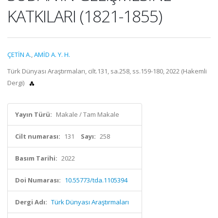
KATKILARI (1821-1855)
ÇETİN A.
,
AMİD A. Y. H.
Türk Dünyası Araştırmaları, cilt.131, sa.258, ss.159-180, 2022 (Hakemli
Dergi)
Yayın Türü:
Makale / Tam Makale
Cilt numarası:
131
Sayı:
258
Basım Tarihi:
2022
Doi Numarası:
10.55773/tda.1105394
Dergi Adı:
Türk Dünyası Araştırmaları