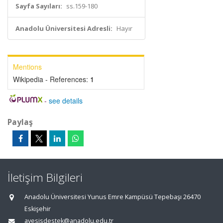
Sayfa Sayıları:
ss.159-180
Anadolu Üniversitesi Adresli:
Hayır
Mentions
Wikipedia - References:
1
-
see details
Paylaş
İletişim Bilgileri
Anadolu Üniversitesi Yunus Emre Kampüsü Tepebaşı 26470
Eskişehir
avesisdestek@anadolu.edu.tr