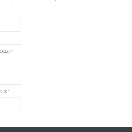
O:2211
ditör