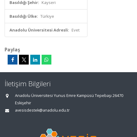
Basıldığı Şehir:
Kayseri
Basıldığı Ülke:
Türkiye
Anadolu Üniversitesi Adresli:
Evet
Paylaş
İletişim Bilgileri
Anadolu Üniversitesi Yunus Emre Kampüsü Tepebaşı 26470
Eskişehir
avesisdestek@anadolu.edu.tr