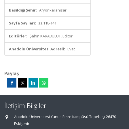
Basıldığı Şehir:
Afyonkarahisar
Sayfa Sayıları:
ss.118-141
Editörler:
Şahin KARABULUT, Editör
Anadolu Üniversitesi Adresli:
Evet
Paylaş
İletişim Bilgileri
Anadolu Üniversitesi Yunus Emre Kampüsü Tepebaşı 26470
Eskişehir