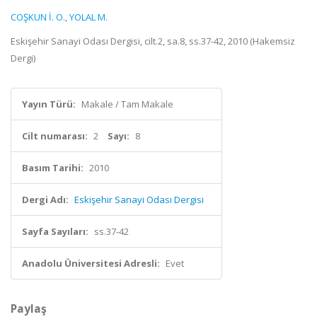
COŞKUN İ. O.
,
YOLAL M.
Eskişehir Sanayi Odası Dergisi, cilt.2, sa.8, ss.37-42, 2010 (Hakemsiz
Dergi)
Yayın Türü:
Makale / Tam Makale
Cilt numarası:
2
Sayı:
8
Basım Tarihi:
2010
Dergi Adı:
Eskişehir Sanayi Odası Dergisi
Sayfa Sayıları:
ss.37-42
Anadolu Üniversitesi Adresli:
Evet
Paylaş