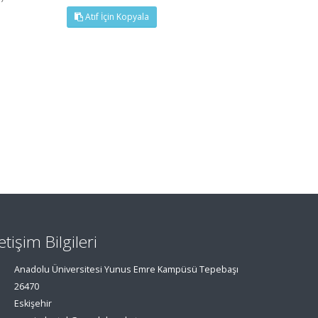
Atıf İçin Kopyala
letişim Bilgileri
Anadolu Üniversitesi Yunus Emre Kampüsü Tepebaşı
26470
Eskişehir