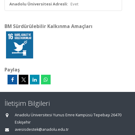
Anadolu Üniversitesi Adresli:
Evet
BM Sürdürülebilir Kalkınma Amaçları
Paylaş
İletişim Bilgileri
Anadolu Üniversitesi Yunus Emre Kampüsü Tepebaşı 26470
Eskişehir
avesisdestek@anadolu.edu.tr