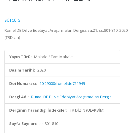
SÜTCÜ G.
RumeliDE Dil ve Edebiyat Araştırmaları Dergisi, sa.21, ss.801-810, 2020
(TRDizin)
Yayın Türü:
Makale / Tam Makale
Basım Tarihi:
2020
Doi Numarası:
10.29000/rumelide751949
Dergi Adı:
RumeliDE Dil ve Edebiyat Araştırmaları Dergisi
Derginin Tarandığı İndeksler:
TR DİZİN (ULAKBİM)
Sayfa Sayıları:
ss.801-810