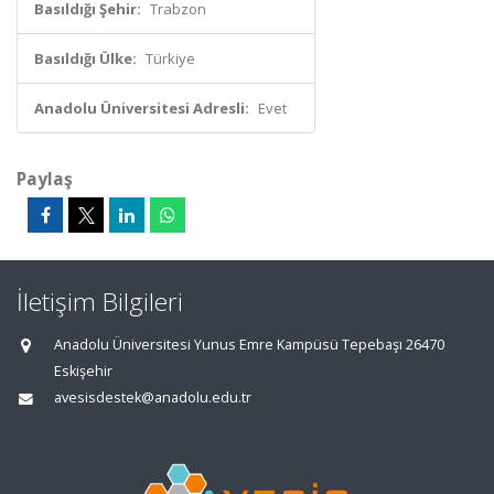
Basıldığı Şehir:
Trabzon
Basıldığı Ülke:
Türkiye
Anadolu Üniversitesi Adresli:
Evet
Paylaş
İletişim Bilgileri
Anadolu Üniversitesi Yunus Emre Kampüsü Tepebaşı 26470
Eskişehir
avesisdestek@anadolu.edu.tr