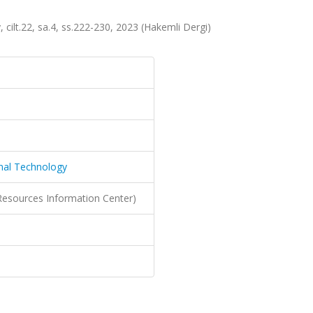
 cilt.22, sa.4, ss.222-230, 2023 (Hakemli Dergi)
onal Technology
Resources Information Center)