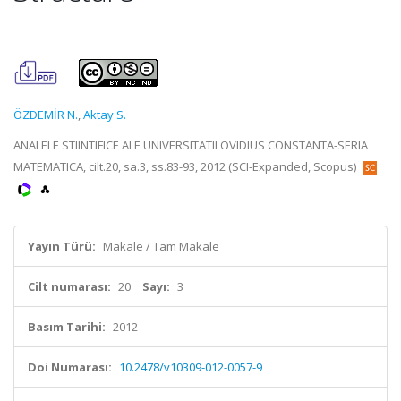
ÖZDEMİR N.
,
Aktay S.
ANALELE STIINTIFICE ALE UNIVERSITATII OVIDIUS CONSTANTA-SERIA
MATEMATICA, cilt.20, sa.3, ss.83-93, 2012 (SCI-Expanded, Scopus)
Yayın Türü:
Makale / Tam Makale
Cilt numarası:
20
Sayı:
3
Basım Tarihi:
2012
Doi Numarası:
10.2478/v10309-012-0057-9