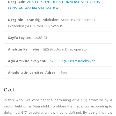
Dergi Adı:
ANALELE STIINTIFICE ALE UNIVERSITATII OVIDIUS
CONSTANTA-SERIA MATEMATICA
Derginin Tarandığı İndeksler:
Science Citation Index
Expanded (SCI-EXPANDED), Scopus
Sayfa Sayıları:
ss.83-93
Anahtar Kelimeler:
G(2) structure, Dirac operator
Açık Arşiv Koleksiyonu:
AVESİS Açık Erişim Koleksiyonu
Anadolu Üniversitesi Adresli:
Evet
Özet
In this work, we consider the deforming of a G(2) structure by a
vector field on a 7-manifold. To obtain the metric corresponding to
deformed G(2) structure, a new map is defined. By using this new