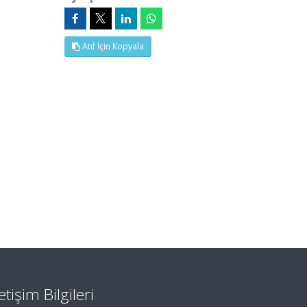
Atıf İçin Kopyala
letişim Bilgileri