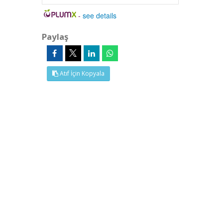
-
see details
Paylaş
Atıf İçin Kopyala