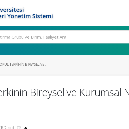
versitesi
ri Yönetim Sistemi
UL TERKININ BIREYSEL VE ...
rkinin Bireysel ve Kurumsal 
(TRDizin)