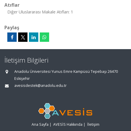
Atıflar
Diğer Uluslararası Makale Atıfları: 1
Paylaş
İletişim Bilgileri
Anadolu Üniversitesi Yunus Emre Kampüsü Tepebaşı 26470
Eskişehir
avesisdestek@anadolu.edu.tr
Ana Sayfa
|
AVESİS Hakkında
|
İletişim