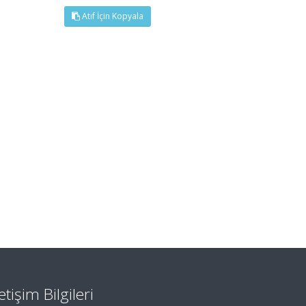
Atıf İçin Kopyala
letişim Bilgileri