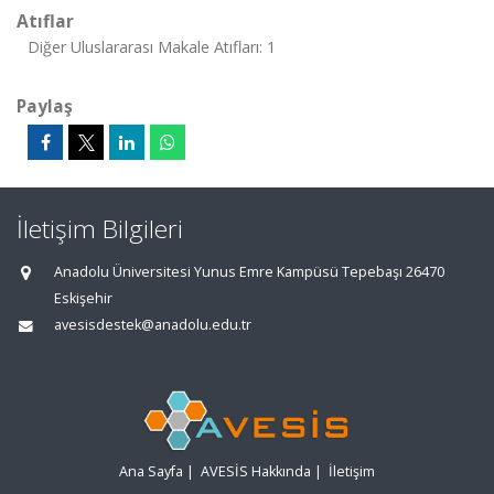
Atıflar
Diğer Uluslararası Makale Atıfları: 1
Paylaş
İletişim Bilgileri
Anadolu Üniversitesi Yunus Emre Kampüsü Tepebaşı 26470
Eskişehir
avesisdestek@anadolu.edu.tr
Ana Sayfa
|
AVESİS Hakkında
|
İletişim