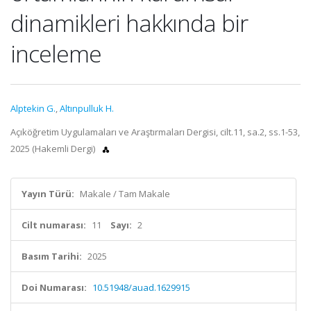
dinamikleri hakkında bir
inceleme
Alptekin G.
,
Altınpulluk H.
Açıköğretim Uygulamaları ve Araştırmaları Dergisi, cilt.11, sa.2, ss.1-53,
2025 (Hakemli Dergi)
Yayın Türü:
Makale / Tam Makale
Cilt numarası:
11
Sayı:
2
Basım Tarihi:
2025
Doi Numarası:
10.51948/auad.1629915