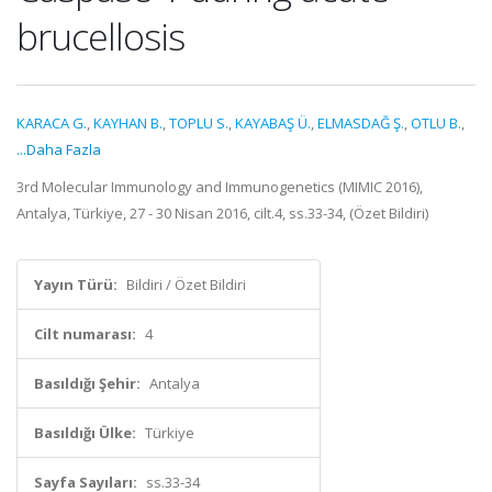
brucellosis
KARACA G.
,
KAYHAN B.
,
TOPLU S.
,
KAYABAŞ Ü.
,
ELMASDAĞ Ş.
,
OTLU B.
,
...Daha Fazla
3rd Molecular Immunology and Immunogenetics (MIMIC 2016),
Antalya, Türkiye, 27 - 30 Nisan 2016, cilt.4, ss.33-34, (Özet Bildiri)
Yayın Türü:
Bildiri / Özet Bildiri
Cilt numarası:
4
Basıldığı Şehir:
Antalya
Basıldığı Ülke:
Türkiye
Sayfa Sayıları:
ss.33-34