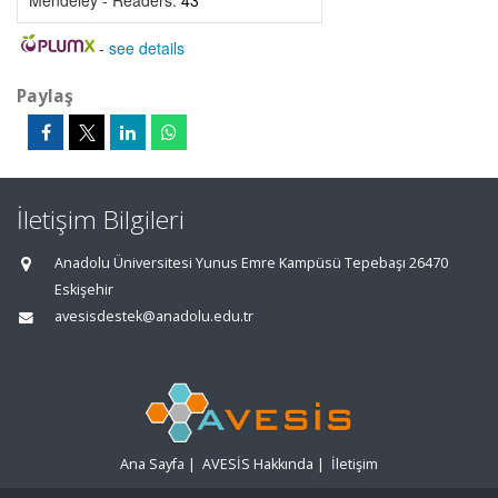
Mendeley - Readers:
43
-
see details
Paylaş
İletişim Bilgileri
Anadolu Üniversitesi Yunus Emre Kampüsü Tepebaşı 26470
Eskişehir
avesisdestek@anadolu.edu.tr
Ana Sayfa
|
AVESİS Hakkında
|
İletişim