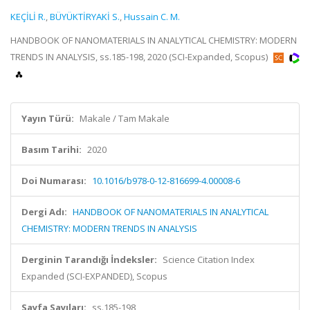
KEÇİLİ R.
,
BÜYÜKTİRYAKİ S.
,
Hussain C. M.
HANDBOOK OF NANOMATERIALS IN ANALYTICAL CHEMISTRY: MODERN
TRENDS IN ANALYSIS, ss.185-198, 2020 (SCI-Expanded, Scopus)
Yayın Türü:
Makale / Tam Makale
Basım Tarihi:
2020
Doi Numarası:
10.1016/b978-0-12-816699-4.00008-6
Dergi Adı:
HANDBOOK OF NANOMATERIALS IN ANALYTICAL
CHEMISTRY: MODERN TRENDS IN ANALYSIS
Derginin Tarandığı İndeksler:
Science Citation Index
Expanded (SCI-EXPANDED), Scopus
Sayfa Sayıları:
ss.185-198