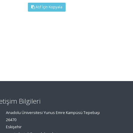
Atıf İçin Kopyala
letişim Bilgileri
Anadolu Üniversitesi Yunus Emre Kampüsü Tepebaşı
26470
Eskişehir