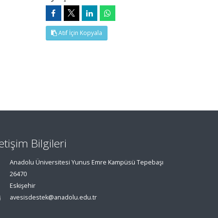
Atıf İçin Kopyala
letişim Bilgileri
Anadolu Üniversitesi Yunus Emre Kampüsü Tepebaşı
26470
Eskişehir
avesisdestek@anadolu.edu.tr