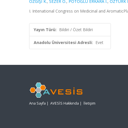
ÖZGİŞİ K.
,
SEZER O.
,
POTOĞLU ERKARA İ.
,
ÖZTÜRK 
I. Intenational Congress on Medicinal and AromaticPlan
Yayın Türü:
Bildiri / Özet Bildiri
Anadolu Üniversitesi Adresli:
Evet
Ana Sayfa
|
AVESİS Hakkında
|
İletişim