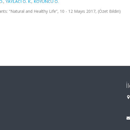
D.
,
YAYLACI Ö. K.
,
KOYUNCU O.
ts: “Natural and Healthy Life”, 10 - 12 Mayıs 2017, (Özet Bildiri)
İ