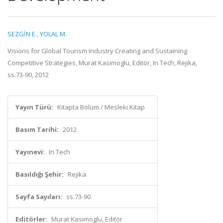
SEZGİN E.
,
YOLAL M.
Visions for Global Tourism Industry Creating and Sustaining
Competitive Strategies, Murat Kasimoglu, Editör, In Tech, Rejika,
ss.73-90, 2012
Yayın Türü:
Kitapta Bölüm / Mesleki Kitap
Basım Tarihi:
2012
Yayınevi:
In Tech
Basıldığı Şehir:
Rejika
Sayfa Sayıları:
ss.73-90
Editörler:
Murat Kasimoglu, Editör