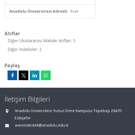
Anadolu Üniversitesi Adresli:
Evet
Atıflar
Diğer Uluslararası Makale Atıfları: 3
Diğer İndeksler: 2
Paylaş
İletişim Bilgileri
Anadolu Üniversitesi Yunus Emre Kampüsü Tepebaşı 26470
Eskişehir
avesisdestek@anadolu.edu.tr