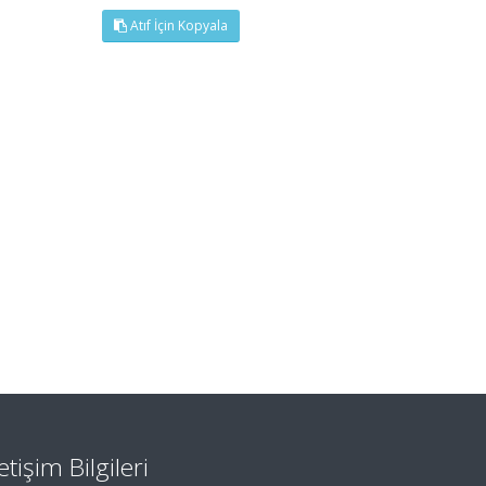
Atıf İçin Kopyala
letişim Bilgileri