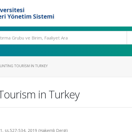
versitesi
ri Yönetim Sistemi
UNTING TOURISM IN TURKEY
 Tourism in Turkey
 ss.527-534, 2019 (Hakemli Dergi)