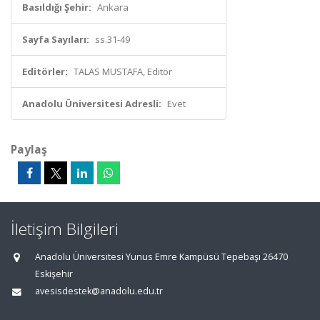
Basıldığı Şehir:
Ankara
Sayfa Sayıları:
ss.31-49
Editörler:
TALAS MUSTAFA, Editör
Anadolu Üniversitesi Adresli:
Evet
Paylaş
İletişim Bilgileri
Anadolu Üniversitesi Yunus Emre Kampüsü Tepebaşı 26470
Eskişehir
avesisdestek@anadolu.edu.tr