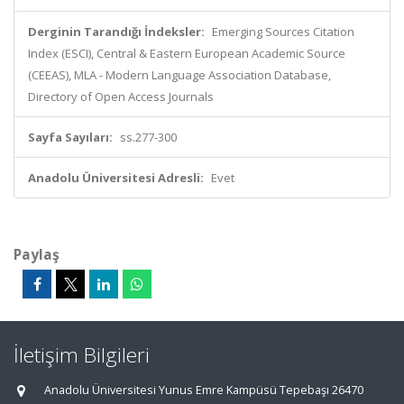
Derginin Tarandığı İndeksler:
Emerging Sources Citation
Index (ESCI), Central & Eastern European Academic Source
(CEEAS), MLA - Modern Language Association Database,
Directory of Open Access Journals
Sayfa Sayıları:
ss.277-300
Anadolu Üniversitesi Adresli:
Evet
Paylaş
İletişim Bilgileri
Anadolu Üniversitesi Yunus Emre Kampüsü Tepebaşı 26470