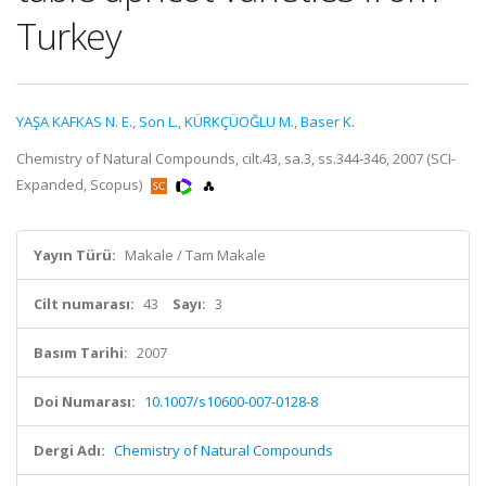
Turkey
YAŞA KAFKAS N. E.
,
Son L.
,
KÜRKÇÜOĞLU M.
,
Baser K.
Chemistry of Natural Compounds, cilt.43, sa.3, ss.344-346, 2007 (SCI-
Expanded, Scopus)
Yayın Türü:
Makale / Tam Makale
Cilt numarası:
43
Sayı:
3
Basım Tarihi:
2007
Doi Numarası:
10.1007/s10600-007-0128-8
Dergi Adı:
Chemistry of Natural Compounds