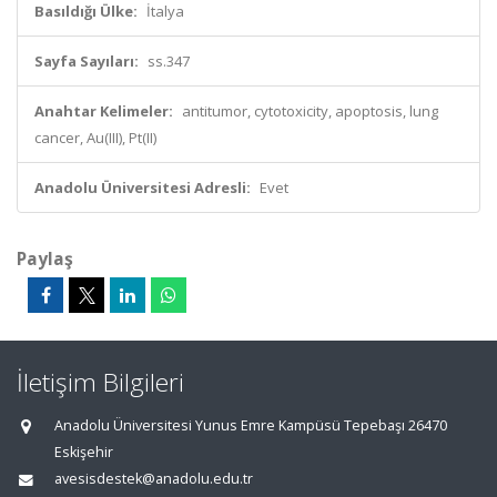
Basıldığı Ülke:
İtalya
Sayfa Sayıları:
ss.347
Anahtar Kelimeler:
antitumor, cytotoxicity, apoptosis, lung
cancer, Au(III), Pt(II)
Anadolu Üniversitesi Adresli:
Evet
Paylaş
İletişim Bilgileri
Anadolu Üniversitesi Yunus Emre Kampüsü Tepebaşı 26470
Eskişehir
avesisdestek@anadolu.edu.tr