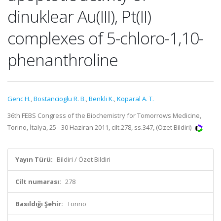
dinuklear Au(III), Pt(II)
complexes of 5-chloro-1,10-
phenanthroline
Genc H.
,
Bostancioglu R. B.
,
Benkli K.
,
Koparal A. T.
36th FEBS Congress of the Biochemistry for Tomorrows Medicine,
Torino, İtalya, 25 - 30 Haziran 2011, cilt.278, ss.347, (Özet Bildiri)
Yayın Türü:
Bildiri / Özet Bildiri
Cilt numarası:
278
Basıldığı Şehir:
Torino