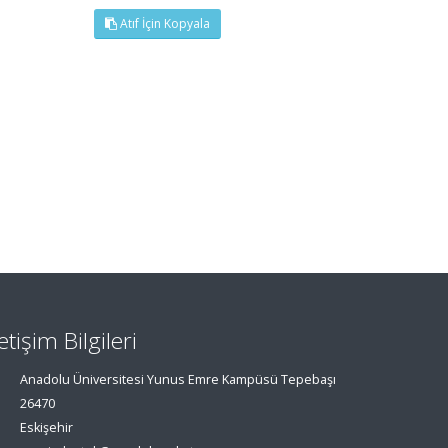
Atıf İçin Kopyala
letişim Bilgileri
Anadolu Üniversitesi Yunus Emre Kampüsü Tepebaşı
26470
Eskişehir