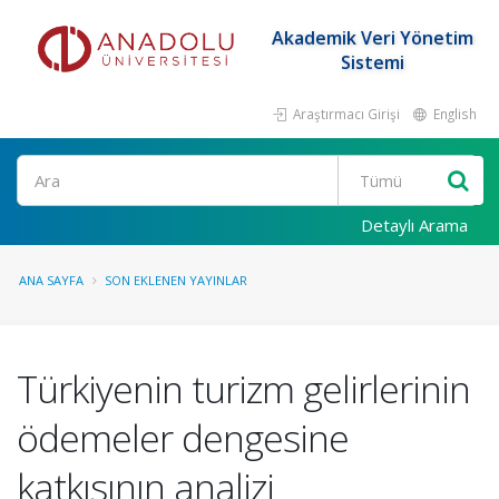
Akademik Veri Yönetim
Sistemi
Araştırmacı Girişi
English
Ara
Detaylı Arama
ANA SAYFA
SON EKLENEN YAYINLAR
Türkiyenin turizm gelirlerinin
ödemeler dengesine
katkısının analizi