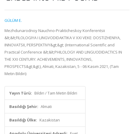
GÜLÜM E.
Mezhdunarodnoy Nauchno-Prakticheskoy Konferentsii
&lt;&lt;FILOLOGIYA I LINGVODIDAKTIKA V XXI VEKE: DOSTIZHENIYA,
INNOVATSII, PERSPEKTIVY&gt;&gt; (International Scientific and
Practical Conference &lt;&lt;PHILOLOGY AND LINGUODIDACTICS IN
THE XXI CENTURY: ACHIEVEMENTS, INNOVATIONS,
PROSPECTS&gt;&gt;), Almati, Kazakistan, 5 - 06 Kasım 2021, (Tam
Metin Bildiri)
Yayın Türü:
Bildiri / Tam Metin Bildiri
Basıldığı Şehir:
Almati
Basıldığı Ülke:
Kazakistan
Anadolu Üniversitesi Adresli:
Evet