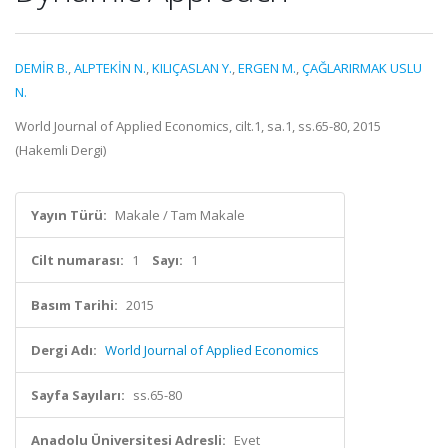
DEMİR B.
,
ALPTEKİN N.
,
KILIÇASLAN Y.
,
ERGEN M.
,
ÇAĞLARIRMAK USLU
N.
World Journal of Applied Economics, cilt.1, sa.1, ss.65-80, 2015
(Hakemli Dergi)
Yayın Türü:
Makale / Tam Makale
Cilt numarası:
1
Sayı:
1
Basım Tarihi:
2015
Dergi Adı:
World Journal of Applied Economics
Sayfa Sayıları:
ss.65-80
Anadolu Üniversitesi Adresli:
Evet