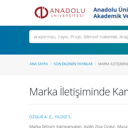
Anadolu Üni
Akademik Ve
Ara
ANA SAYFA
SON EKLENEN YAYINLAR
MARKA İLETIŞIMI
Marka İletişiminde Ka
ÖZGÜR A. Z.
,
YILDIZ S.
Marka İletişim Kampanyaları, Aydın Ziya Özgür, Musa K