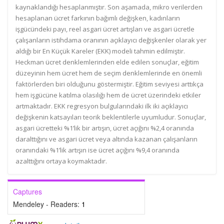
kaynaklandığı hesaplanmıştır. Son aşamada, mikro verilerden
hesaplanan ücret farkının bağımlı değişken, kadınların
işgücündeki payı, reel asgari ücret artışları ve asgari ücretle
çalışanların istihdama oranının açıklayıcı değişkenler olarak yer
aldığı bir En Küçük Kareler (EKK) modeli tahmin edilmiştir.
Heckman ücret denklemlerinden elde edilen sonuçlar, eğitim
düzeyinin hem ücret hem de seçim denklemlerinde en önemli
faktörlerden biri olduğunu göstermiştir. Eğitim seviyesi arttıkça
hem işgücüne katılma olasılığı hem de ücret üzerindeki etkiler
artmaktadır. EKK regresyon bulgularındaki ilk iki açıklayıcı
değişkenin katsayıları teorik beklentilerle uyumludur. Sonuçlar,
asgari ücretteki %1’lik bir artışın, ücret açığını %2,4 oranında
daralttığını ve asgari ücret veya altında kazanan çalışanların
oranındaki %1’lik artışın ise ücret açığını %9,4 oranında
azalttığını ortaya koymaktadır.
Captures
Mendeley - Readers:
1