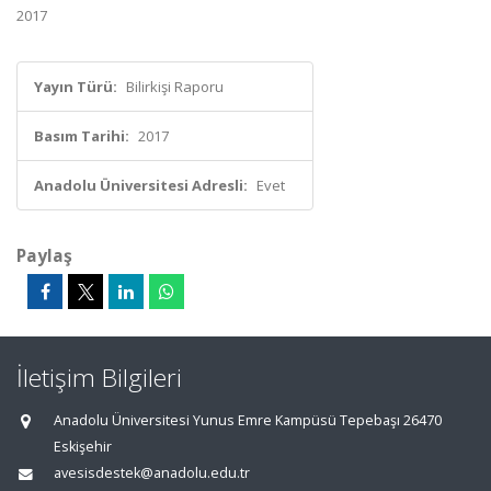
2017
Yayın Türü:
Bilirkişi Raporu
Basım Tarihi:
2017
Anadolu Üniversitesi Adresli:
Evet
Paylaş
İletişim Bilgileri
Anadolu Üniversitesi Yunus Emre Kampüsü Tepebaşı 26470
Eskişehir
avesisdestek@anadolu.edu.tr