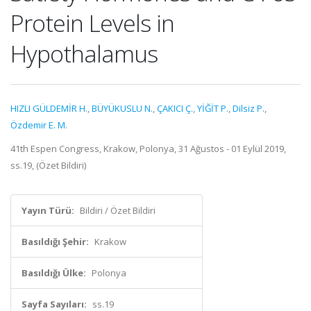
Protein Levels in
Hypothalamus
HIZLI GÜLDEMİR H.
,
BÜYÜKUSLU N.
,
ÇAKICI Ç.
,
YİĞİT P.
,
Dilsiz P.
,
Özdemir E. M.
41th Espen Congress, Krakow, Polonya, 31 Ağustos - 01 Eylül 2019,
ss.19, (Özet Bildiri)
Yayın Türü:
Bildiri / Özet Bildiri
Basıldığı Şehir:
Krakow
Basıldığı Ülke:
Polonya
Sayfa Sayıları:
ss.19