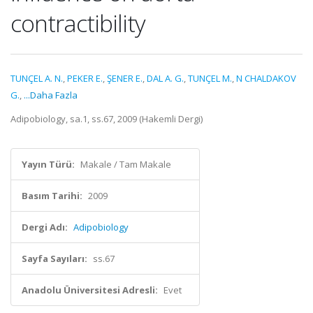
contractibility
TUNÇEL A. N.
,
PEKER E.
,
ŞENER E.
,
DAL A. G.
,
TUNÇEL M.
,
N CHALDAKOV
G.
,
...Daha Fazla
Adipobiology, sa.1, ss.67, 2009 (Hakemli Dergi)
Yayın Türü:
Makale / Tam Makale
Basım Tarihi:
2009
Dergi Adı:
Adipobiology
Sayfa Sayıları:
ss.67
Anadolu Üniversitesi Adresli:
Evet