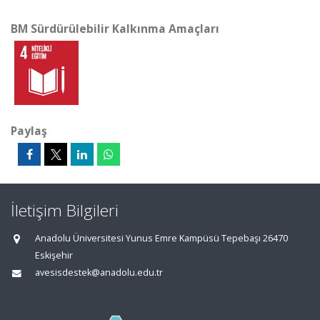
BM Sürdürülebilir Kalkınma Amaçları
Paylaş
İletişim Bilgileri
Anadolu Üniversitesi Yunus Emre Kampüsü Tepebaşı 26470
Eskişehir
avesisdestek@anadolu.edu.tr