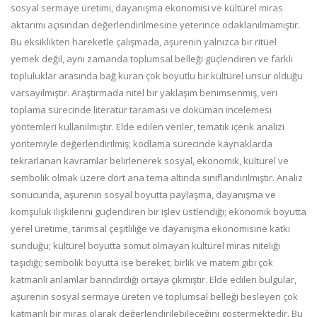
sosyal sermaye üretimi, dayanışma ekonomisi ve kültürel miras
aktarımı açısından değerlendirilmesine yeterince odaklanılmamıştır.
Bu eksiklikten hareketle çalışmada, aşurenin yalnızca bir ritüel
yemek değil, aynı zamanda toplumsal belleği güçlendiren ve farklı
topluluklar arasında bağ kuran çok boyutlu bir kültürel unsur olduğu
varsayılmıştır. Araştırmada nitel bir yaklaşım benimsenmiş, veri
toplama sürecinde literatür taraması ve doküman incelemesi
yöntemleri kullanılmıştır. Elde edilen veriler, tematik içerik analizi
yöntemiyle değerlendirilmiş; kodlama sürecinde kaynaklarda
tekrarlanan kavramlar belirlenerek sosyal, ekonomik, kültürel ve
sembolik olmak üzere dört ana tema altında sınıflandırılmıştır. Analiz
sonucunda, aşurenin sosyal boyutta paylaşma, dayanışma ve
komşuluk ilişkilerini güçlendiren bir işlev üstlendiği; ekonomik boyutta
yerel üretime, tarımsal çeşitliliğe ve dayanışma ekonomisine katkı
sunduğu; kültürel boyutta somut olmayan kültürel miras niteliği
taşıdığı; sembolik boyutta ise bereket, birlik ve matem gibi çok
katmanlı anlamlar barındırdığı ortaya çıkmıştır. Elde edilen bulgular,
aşurenin sosyal sermaye üreten ve toplumsal belleği besleyen çok
katmanlı bir miras olarak değerlendirilebileceğini göstermektedir. Bu