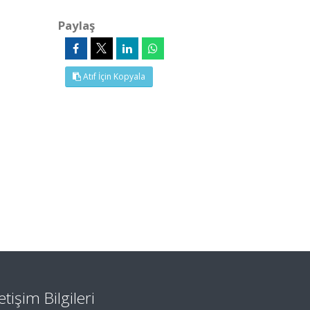
Paylaş
Atıf İçin Kopyala
letişim Bilgileri