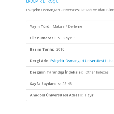
ERDEMİR E.
,
KOÇ U.
Eskişehir Osmangazi Üniversitesi İktisadi ve İdari Bilim
Yayın Türü:
Makale / Derleme
Cilt numarası:
5
Sayı:
1
Basım Tarihi:
2010
Dergi Adı:
Eskişehir Osmangazi Üniversitesi İktisad
Derginin Tarandığı İndeksler:
Other Indexes
Sayfa Sayıları:
ss.25-48
Anadolu Üniversitesi Adresli:
Hayır