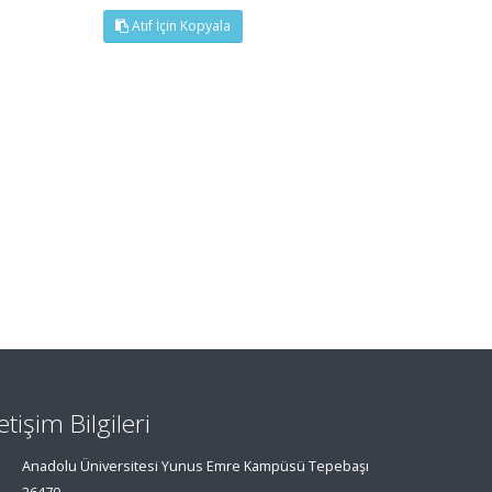
Atıf İçin Kopyala
letişim Bilgileri
Anadolu Üniversitesi Yunus Emre Kampüsü Tepebaşı