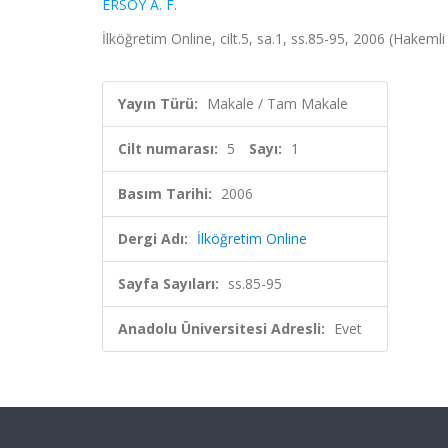
ERSOY A. F.
İlköğretim Online, cilt.5, sa.1, ss.85-95, 2006 (Hakemli
Yayın Türü:
Makale / Tam Makale
Cilt numarası:
5
Sayı:
1
Basım Tarihi:
2006
Dergi Adı:
İlköğretim Online
Sayfa Sayıları:
ss.85-95
Anadolu Üniversitesi Adresli:
Evet