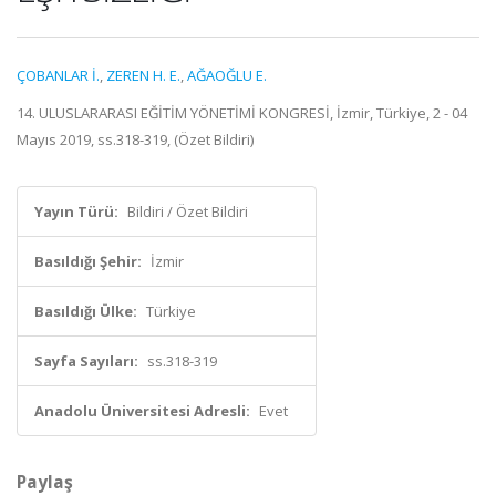
ÇOBANLAR İ.
,
ZEREN H. E.
,
AĞAOĞLU E.
14. ULUSLARARASI EĞİTİM YÖNETİMİ KONGRESİ, İzmir, Türkiye, 2 - 04
Mayıs 2019, ss.318-319, (Özet Bildiri)
Yayın Türü:
Bildiri / Özet Bildiri
Basıldığı Şehir:
İzmir
Basıldığı Ülke:
Türkiye
Sayfa Sayıları:
ss.318-319
Anadolu Üniversitesi Adresli:
Evet
Paylaş