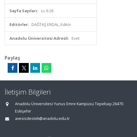
Sayfa Sayıları:
ss.9-26
Editörler:
DAĞTAŞ ERDAL, Editör
Anadolu Üniversitesi Adresli:
Evet
Paylaş
İletişim Bilgileri
Anadolu Üniversitesi Yunus Emre Kampüsü Tepebaşı 26470
Eskişehir
avesisdestek@anadolu.edu.tr